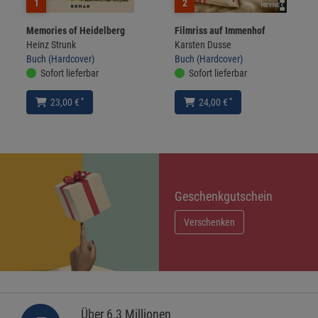
1
2
Memories of Heidelberg
Filmriss auf Immenhof
Heinz Strunk
Karsten Dusse
Buch (Hardcover)
Buch (Hardcover)
Sofort lieferbar
Sofort lieferbar
*
*
23,00 €
24,00 €
Geschenkgutschein
Verschenken
Über 6,3 Millionen